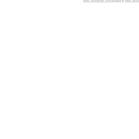
Vibe Streamer Homepage
|
Vibe Str