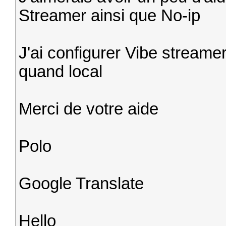
Streamer ainsi que No-ip
J'ai configurer Vibe streamer 
quand local
Merci de votre aide
Polo
Google Translate
Hello